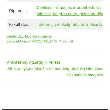
Civilinės inžinerijos ir architektūros ma
Diplomas:
laipsnis, baigtos nuodugnios studijos
Fakultetas:
Taikomųjų mokslų fakulteto disertacijo
etude-ULg-bloc-bois-ciment-
LamalleMarie_s114222_TFE_2016
Atsisiųsti
Ankstesnis:
Atsargų klirensas
Kitas dalykas:
Medžio cementinių blokelių šiluminės
ir akustinės savybės