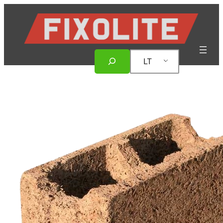
Eiti
prie
turinio
Paieška
LT