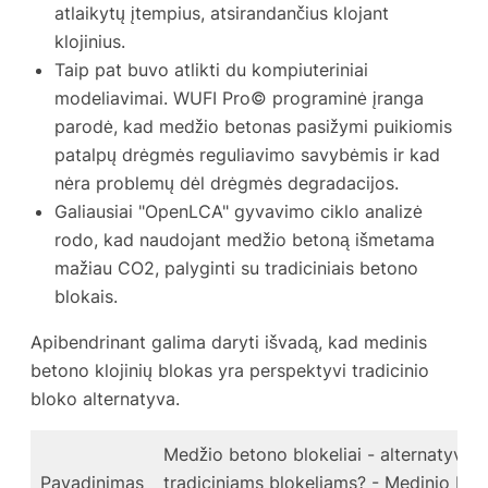
atlaikytų įtempius, atsirandančius klojant
klojinius.
Taip pat buvo atlikti du kompiuteriniai
modeliavimai. WUFI Pro© programinė įranga
parodė, kad medžio betonas pasižymi puikiomis
patalpų drėgmės reguliavimo savybėmis ir kad
nėra problemų dėl drėgmės degradacijos.
Galiausiai "OpenLCA" gyvavimo ciklo analizė
rodo, kad naudojant medžio betoną išmetama
mažiau CO2, palyginti su tradiciniais betono
blokais.
Apibendrinant galima daryti išvadą, kad medinis
betono klojinių blokas yra perspektyvi tradicinio
bloko alternatyva.
Medžio betono blokeliai - alternatyva
Pavadinimas
tradiciniams blokeliams? - Medinio be