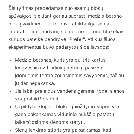
Šis tyrimas pradedamas nuo esamų blokų
apžvalgos, siekiant geriau suprasti medžio betono
blokų vaidmenį. Po to buvo atlikta ilga serija
laboratorinių bandymų su medžio betono blokeliais,
kuriuos pateikė bendrovė "Prefer". Atlikus šiuos
eksperimentus buvo padarytos šios išvados:
Medžio betonas, kuris yra du-tris kartus
lengvesnis už tradicinį betoną, pasižymi
įdomiomis termoizoliacinėmis savybėmis, tačiau
jų dar nepakanka.
Jis labai pralaidus vandens garams, todėl sienos
yra pralaidžios orui.
Užpildyto klojinio bloko gniuždymo stipris yra
gana pakankamas vidutinio aukščio pastatų
laikančiosioms sienoms statyti.
Sienų lenkimo stipris yra pakankamas, kad