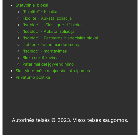
Statybiniai blokai
"Fixolite" - Klasika
Fixolite - Aukšta izoliacija
"Isobloc" - "Classique H" blokai
"Isobloc" - Aukšta izoliacija
"Isobloc" - Pertvaros ir specialūs blokai
Isobloc - Techniniai duomenys
"Isobloc" - montavimas
Blokų sertifikavimas
Patarimai dėl įgyvendinimo
Skaitykite mūsų naujausius straipsnius
Privatumo politika
Autorinės teisės © 2023. Visos teisės saugomos.