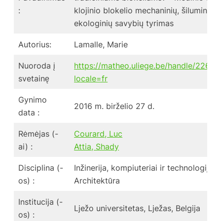
:
klojinio blokelio mechaninių, šiluminių i
ekologinių savybių tyrimas
Autorius:
Lamalle, Marie
Nuoroda į
https://matheo.uliege.be/handle/2268.
svetainę
locale=fr
Gynimo
2016 m. birželio 27 d.
data :
Rėmėjas (-
Courard, Luc
ai) :
Attia, Shady
Disciplina (-
Inžinerija, kompiuteriai ir technologijos
os) :
Architektūra
Institucija (-
Lježo universitetas, Lježas, Belgija
os) :