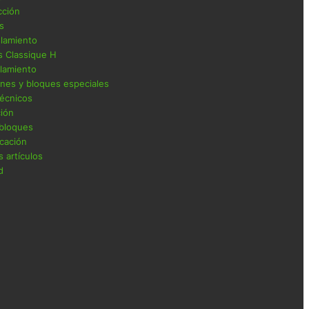
cción
os
islamiento
s Classique H
slamiento
iones y bloques especiales
técnicos
ción
 bloques
cación
 artículos
d