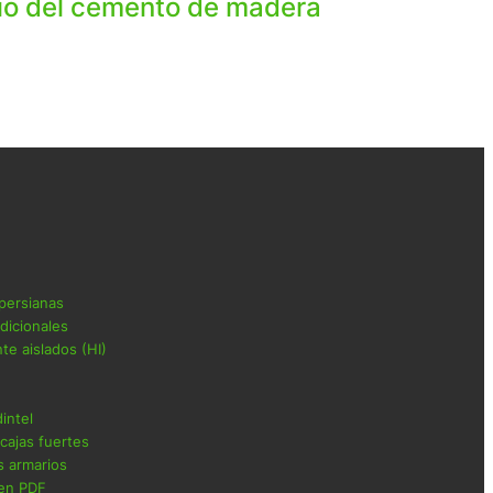
io del cemento de madera
 persianas
adicionales
te aislados (HI)
intel
cajas fuertes
s armarios
en PDF