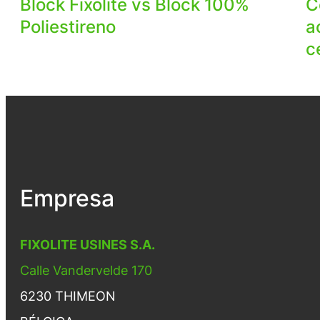
Block Fixolite vs Block 100%
C
Poliestireno
a
c
Empresa
FIXOLITE USINES S.A.
Calle Vandervelde 170
6230 THIMEON