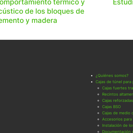
omportamiento térmico y
Estud
cústico de los bloques de
emento y madera
¿Quiénes somos?
Cajas de túnel para
Cajas fuertes tr
Recintos altamen
Cajas reforzadas
Cajas BSO
Cajas de medio d
Accesorios para 
Instalación de lo
Documentación 